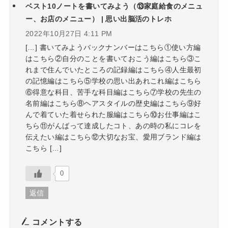
ベスト10ノートを書いてみよう（⑬家庭給食のメニュ
ー、お店のメニュー） | 思い出脳活のトレホ
2022年10月27日 4:11 PM
[…] 書いてみようバックナンバーはこちら①使い方編
はこちら②自分のことを書いておこう編はこちら③こ
れまで住んでいたところの記録編はこちら④人生最初
の記憶編はこちら⑤学校の思い出あれこれ編はこちら
⑥得意な科目、苦手な科目編はこちら⑦学校の先生の
名前編はこちら⑧ヘアスタイルの歴史編はこちら⑨好
んで着ていた着せられた服編はこちら⑩お仕事編はこ
ちら⑪がんばって達成したコト、あの時の私にコレを
伝えたい編はこちら⑫大切なお宝、愛用ブランド編は
こちら […]
0
返信
コメントする