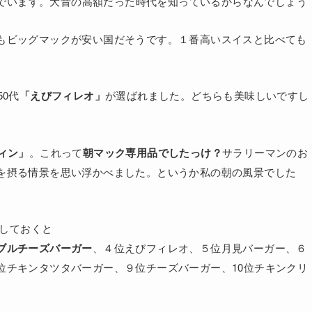
選んでいます。大昔の高額だった時代を知っているからなんでしょう
もビッグマックが安い国だそうです。１番高いスイスと比べても
50代
「えびフィレオ」
が選ばれました。どちらも美味しいですし
ィン」
。これって
朝マック専用品でしたっけ？
サラリーマンのお
を摂る情景を思い浮かべました。というか私の朝の風景でした
しておくと
ブルチーズバーガー
、４位えびフィレオ、５位月見バーガー、６
位チキンタツタバーガー、９位チーズバーガー、10位チキンクリ