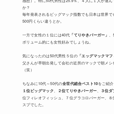
感想）。特に50代男性は25.9％、４人に１人が
か？
毎年発表されるビッグマック指数でも日本は世界で
500円くらい違うとか。
一方で女性の１位には40代
「てりやきバーガー」
、
ボリューム的にも女性好みでしょうね。
気になったのは50代男性５位の
「エッグマックマフ
父さんが早朝出発して会社の近所のマックで朝メシ
（笑）
ちなみに10代～50代の
全世代総合ベスト10
をご紹介
１位ビッグマック
、
２位てりやきバーガー
、
３位ダ
位フィレオフィッシュ、７位グラコロバーガー、８
スプでした。