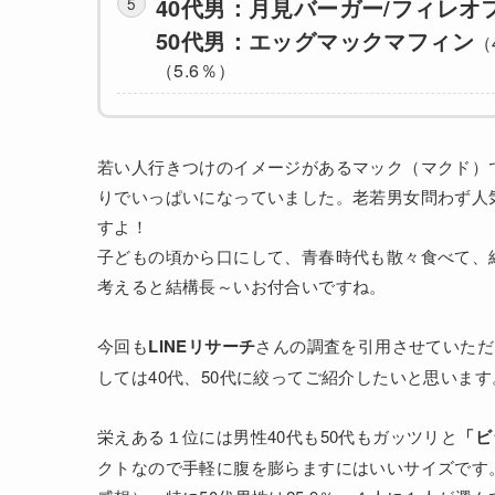
40代男：月見バーガー/フィレオ
50代男：エッグマックマフィン
（
（5.6％）
若い人行きつけのイメージがあるマック（マクド）
りでいっぱいになっていました。老若男女問わず人
すよ！
子どもの頃から口にして、青春時代も散々食べて、
考えると結構長～いお付合いですね。
今回も
LINEリサーチ
さんの調査を引用させていただ
しては40代、50代に絞ってご紹介したいと思います
栄えある１位には男性40代も50代もガッツリと
「ビ
クトなので手軽に腹を膨らますにはいいサイズです