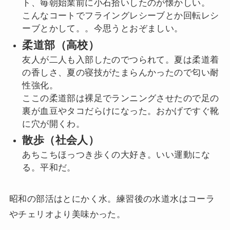
ト、毎朝始業前に小石拾いしたのが懐かしい。
こんなコートでフライングレシーブとか回転レシ
ーブとかして。。今思うとおぞましい。
柔道部（高校）
友人が二人も入部したのでつられて。夏は柔道着
の香しさ、夏の寝技がたまらんかったので匂い耐
性強化。
ここの柔道部は裸足でランニングさせたので足の
裏が血豆やタコだらけになった。おかげですぐ靴
に穴が開くわ。
散歩（社会人）
あちこちほっつき歩くの大好き。いい運動にな
る。平和だ。
昭和の部活はとにかく水。練習後の水道水はコーラ
やチェリオより美味かった。