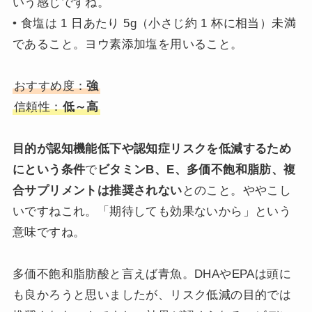
いう感じですね。
• 食塩は 1 日あたり 5g（小さじ約 1 杯に相当）未満
であること。ヨウ素添加塩を用いること。
おすすめ度：
強
信頼性：
低～高
目的が認知機能低下や認知症リスクを低減するため
にという条件
で
ビタミンB、E、多価不飽和脂肪、複
合サプリメントは推奨されない
とのこと。ややこし
いですねこれ。「期待しても効果ないから」という
意味ですね。
多価不飽和脂肪酸と言えば青魚。DHAやEPAは頭に
も良かろうと思いましたが、リスク低減の目的では