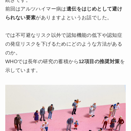
続きです。
前回はアルツハイマー病は
遺伝をはじめとして避け
られない要素
がありますよというお話でした。
では不可避なリスク以外で認知機能の低下や認知症
の発症リスクを下げるためにどのような方法がある
のか。
WHOでは長年の研究の蓄積から
12項目の推奨対策
を
示しています。