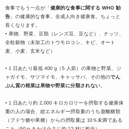
食事でもう一点が「
健康的な食事に関する WHO 勧
告
」の健康的な食事。全成人向き健康食。ちょっと
長くなります。
• 果物、野菜、豆類（レンズ豆、豆など）、ナッツ、
全粒穀物（未加工のトウモロコシ、キビ、オート
麦、小麦、玄米など）
• 1 日あたり最低 400 g（5 人前）の果物と野菜。ジ
ャガイモ、サツマイモ、キャッサバ、その他の
でん
ぷん質の根菜は果物や野菜に分類されない
。
• 1 日あたり約 2,000 キロカロリーを摂取する健康体
重の人の場合、総エネルギー摂取量のうち遊離糖類
（ブドウ糖や果糖）からの摂取量は 10％未満である
こと（50 g または小さじ約 12 杯に相当）。