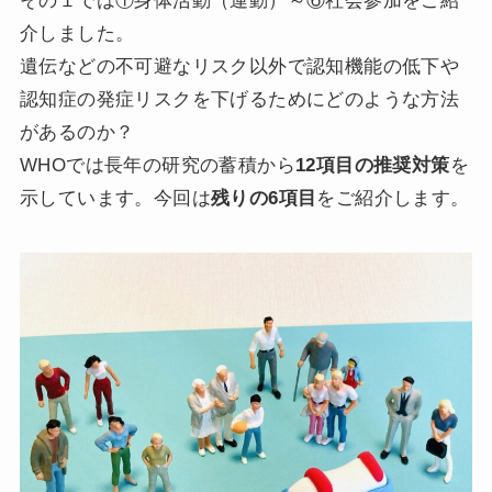
その１では①身体活動（運動）～⑥社会参加をご紹
介しました。
遺伝などの不可避なリスク以外で認知機能の低下や
認知症の発症リスクを下げるためにどのような方法
があるのか？
WHOでは長年の研究の蓄積から
12項目の推奨対策
を
示しています。今回は
残りの6項目
をご紹介します。