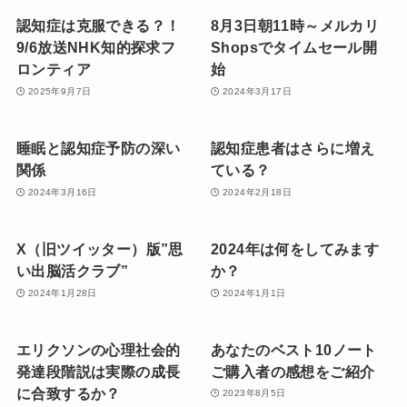
認知症は克服できる？！
8月3日朝11時～メルカリ
9/6放送NHK知的探求フ
Shopsでタイムセール開
ロンティア
始
2025年9月7日
2024年3月17日
睡眠と認知症予防の深い
認知症患者はさらに増え
関係
ている？
2024年3月16日
2024年2月18日
X（旧ツイッター）版”思
2024年は何をしてみます
い出脳活クラブ”
か？
2024年1月28日
2024年1月1日
エリクソンの心理社会的
あなたのベスト10ノート
発達段階説は実際の成長
ご購入者の感想をご紹介
に合致するか？
2023年8月5日