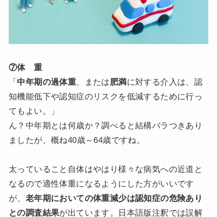
⑦体 重
「
中年期の過体重
、または
肥満
に対する介入は、認
知機能低下や認知症のリスクを低減するために行っ
てもよい。」
ん？中年期とは何歳か？調べると結構バラつきあり
ましたが、概ね40歳～64歳ですね。
太っていること自体はやはり様々な病気への近道と
なるので適性体重になるようにした方がいいです
が、
老年期においての体重減少は認知症の危険あり
との調査結果
が出ています。日本語版注釈では誤解