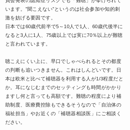
員会発表の認知症リスクでも「難聴」が挙げられて
います。”聞こえない”というのは社会参加や知的刺
激を妨げる要因です。
日本では60歳代前半で5～10人で1人、60歳代後半に
なると3人に1人、75歳以上では実に70％以上が難聴
と言われています。
聴こえにくい上に、早口でしゃべられるとその都度
の判断も追いつきません。これはしんどいです。日
本は欧米と比べて補聴器を利用する人が1/3程度だと
か。耳になじむまでのセッティングも時間がかかり
ますし何と言っても高額です。難聴の程度により補
助制度、医療費控除もできるそうなので「自治体の
福祉担当」やお近くの「補聴器相談医」にご相談く
ださい。